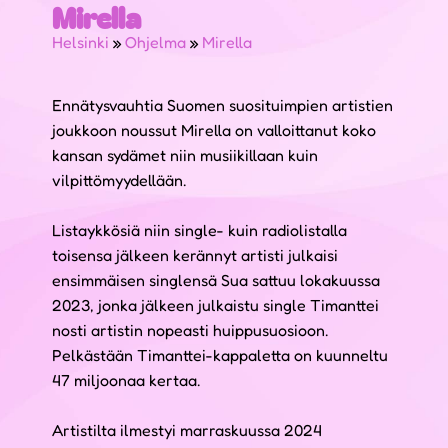
Mirella
Helsinki
»
Ohjelma
»
Mirella
Ennätysvauhtia Suomen suosituimpien artistien
joukkoon noussut Mirella on valloittanut koko
kansan sydämet niin musiikillaan kuin
vilpittömyydellään.
Listaykkösiä niin single- kuin radiolistalla
toisensa jälkeen kerännyt artisti julkaisi
ensimmäisen singlensä Sua sattuu lokakuussa
2023, jonka jälkeen julkaistu single Timanttei
nosti artistin nopeasti huippusuosioon.
Pelkästään Timanttei-kappaletta on kuunneltu
47 miljoonaa kertaa.
Artistilta ilmestyi marraskuussa 2024