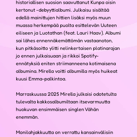
historiallisen suosion saavuttanut Kunpa oisin
kertonut -debyyttialbumi. Julkaisu sisältää
edellä mainittujen hittien lisäksi myös muun
muassa herkempää puolta esittelevän Uuteen
eiliseen ja Luotathan (feat. Lauri Haav). Albumi
sai lähes ennennäkemättömän vastaanoton,
kun pitkäsoitto ylitti nelinkertaisen platinarajan
jo ennen julkaisuaan ja rikkoi Spotify-
ennätyksiä eniten striimanneena kotimaisena
albumina. Mirella voitti albumilla myös huikeat
kuusi Emma-palkintoa.
Marraskuussa 2025 Mirella julkaisi odotetulta
tulevalta kakkosalbumiltaan itsevarmuutta
huokuvan ensimmäisen singlen Vähän
enemmän.
Monilahjakkuutta on verrattu kansainvälisiin