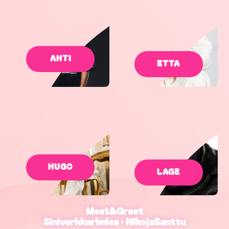
AHTI
ETTA
HUGO
LAGE
Meet&Greet
Siniverkkarimies · NikojaSanttu