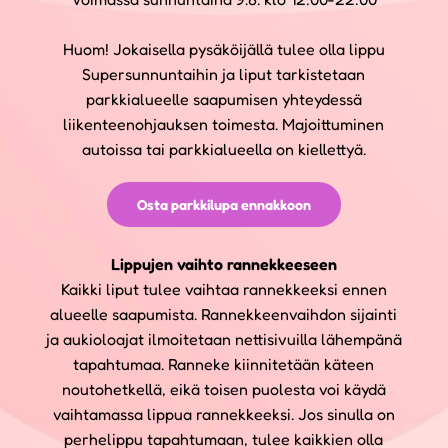
Huom! Jokaisella pysäköijällä tulee olla lippu
Supersunnuntaihin ja liput tarkistetaan
parkkialueelle saapumisen yhteydessä
liikenteenohjauksen toimesta. Majoittuminen
autoissa tai parkkialueella on kiellettyä.
Osta parkkilupa ennakkoon
Lippujen vaihto rannekkeeseen
Kaikki liput tulee vaihtaa rannekkeeksi ennen
alueelle saapumista. Rannekkeenvaihdon sijainti
ja aukioloajat ilmoitetaan nettisivuilla lähempänä
tapahtumaa. Ranneke kiinnitetään käteen
noutohetkellä, eikä toisen puolesta voi käydä
vaihtamassa lippua rannekkeeksi. Jos sinulla on
perhelippu tapahtumaan, tulee kaikkien olla