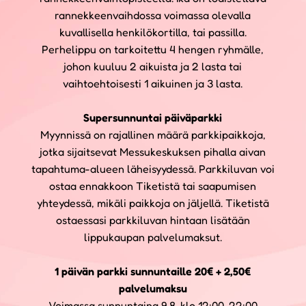
rannekkeenvaihdossa voimassa olevalla
kuvallisella henkilökortilla, tai passilla.
Perhelippu on tarkoitettu 4 hengen ryhmälle,
johon kuuluu 2 aikuista ja 2 lasta tai
vaihtoehtoisesti 1 aikuinen ja 3 lasta.
Supersunnuntai päiväparkki
Myynnissä on rajallinen määrä parkkipaikkoja,
jotka sijaitsevat Messukeskuksen pihalla aivan
tapahtuma-alueen läheisyydessä. Parkkiluvan voi
ostaa ennakkoon Tiketistä tai saapumisen
yhteydessä, mikäli paikkoja on jäljellä. Tiketistä
ostaessasi parkkiluvan hintaan lisätään
lippukaupan palvelumaksut.
1 päivän parkki sunnuntaille 20€ + 2,50€
palvelumaksu
Voimassa sunnuntaina 9.8. klo 12:00-22:00