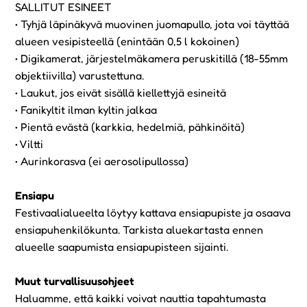
SALLITUT ESINEET
• Tyhjä läpinäkyvä muovinen juomapullo, jota voi täyttää
alueen vesipisteellä (enintään 0,5 l kokoinen)
• Digikamerat, järjestelmäkamera peruskitillä (18-55mm
objektiivilla) varustettuna.
• Laukut, jos eivät sisällä kiellettyjä esineitä
• Fanikyltit ilman kyltin jalkaa
• Pientä evästä (karkkia, hedelmiä, pähkinöitä)
• Viltti
• Aurinkorasva (ei aerosolipullossa)
Ensiapu
Festivaalialueelta löytyy kattava ensiapupiste ja osaava
ensiapuhenkilökunta. Tarkista aluekartasta ennen
alueelle saapumista ensiapupisteen sijainti.
Muut turvallisuusohjeet
Haluamme, että kaikki voivat nauttia tapahtumasta