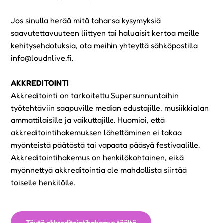
Jos sinulla herää mitä tahansa kysymyksiä
saavutettavuuteen liittyen tai haluaisit kertoa meille
kehitysehdotuksia, ota meihin yhteyttä sähköpostilla
info@loudnlive.fi.
AKKREDITOINTI
Akkreditointi on tarkoitettu Supersunnuntaihin
työtehtäviin saapuville median edustajille, musiikkialan
ammattilaisille ja vaikuttajille. Huomioi, että
akkreditointihakemuksen lähettäminen ei takaa
myönteistä päätöstä tai vapaata pääsyä festivaalille.
Akkreditointihakemus on henkilökohtainen, eikä
myönnettyä akkreditointia ole mahdollista siirtää
toiselle henkilölle.
Täytä akkreditointihakemus täältä