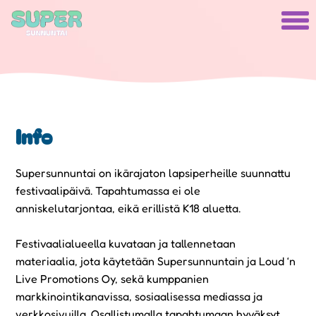
Info
Supersunnuntai on ikärajaton lapsiperheille suunnattu
festivaalipäivä. Tapahtumassa ei ole
anniskelutarjontaa, eikä erillistä K18 aluetta.
Festivaalialueella kuvataan ja tallennetaan
materiaalia, jota käytetään Supersunnuntain ja Loud ‘n
Live Promotions Oy, sekä kumppanien
markkinointikanavissa, sosiaalisessa mediassa ja
verkkosivuilla. Osallistumalla tapahtumaan hyväksyt,