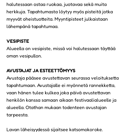
halutessaan ostaa ruokaa, juotavaa sekä muita
herkkuja. Tapahtumasta löytyy myös pisteitä jotka
myyvät oheistuotteita. Myyntipisteet julkaistaan
lähempänä tapahtumaa.
VESIPISTE
Alueella on vesipiste, missä voi halutessaan täyttää
oman vesipullon.
AVUSTAJAT JA ESTEETTÖMYYS
Avustaja pääsee avustettavan seurassa veloituksetta
tapahtumaan. Avustajalle ei myönnetä rannekketta,
vaan hänen tulee kulkea joka päivä avustettavan
henkilön kanssa samaan aikaan festivaalialueelle ja
alueella. Otathan mukaan todenteen avustajan
tarpeesta.
Lavan läheisyydessä sijaitsee katsomokoroke.