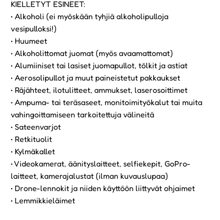
KIELLETYT ESINEET:
• Alkoholi (ei myöskään tyhjiä alkoholipulloja
vesipulloksi!)
• Huumeet
• Alkoholittomat juomat (myös avaamattomat)
• Alumiiniset tai lasiset juomapullot, tölkit ja astiat
• Aerosolipullot ja muut paineistetut pakkaukset
• Räjähteet, ilotulitteet, ammukset, laserosoittimet
• Ampuma- tai teräsaseet, monitoimityökalut tai muita
vahingoittamiseen tarkoitettuja välineitä
• Sateenvarjot
• Retkituolit
• Kylmäkallet
• Videokamerat, äänityslaitteet, selfiekepit, GoPro-
laitteet, kamerajalustat (ilman kuvauslupaa)
• Drone-lennokit ja niiden käyttöön liittyvät ohjaimet
• Lemmikkieläimet