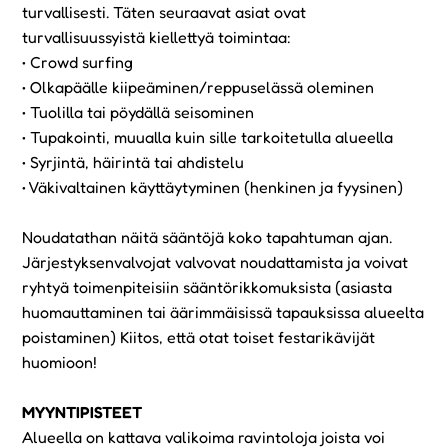
turvallisesti. Täten seuraavat asiat ovat
turvallisuussyistä kiellettyä toimintaa:
•⁠ Crowd surfing
•⁠ ⁠Olkapäälle kiipeäminen/reppuselässä oleminen
•⁠ ⁠Tuolilla tai pöydällä seisominen
•⁠ ⁠Tupakointi, muualla kuin sille tarkoitetulla alueella
•⁠ ⁠Syrjintä, häirintä tai ahdistelu
•⁠ ⁠Väkivaltainen käyttäytyminen (henkinen ja fyysinen)
Noudatathan näitä sääntöjä koko tapahtuman ajan.
Järjestyksenvalvojat valvovat noudattamista ja voivat
ryhtyä toimenpiteisiin sääntörikkomuksista (asiasta
huomauttaminen tai äärimmäisissä tapauksissa alueelta
poistaminen) Kiitos, että otat toiset festarikävijät
huomioon!
MYYNTIPISTEET
Alueella on kattava valikoima ravintoloja joista voi